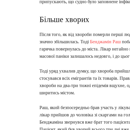
припускають, що судно було заповнене інфі
Більше хворих
Після того, як від хвороби померли перші люд
значно збільшилась. Тоді
Бенджамін Раш
поба
гарячка повернулась до міста. Лікар негайно 
масової паніки залишалось недовго, і до цьог
Тоді уряд ухвалив думку, що хвороба прийшл
стосувався всіх емігрантів та їх товарів. Пр
хвороби на два-три тижні епідемія вщухне, 
ширитись містом.
Раш, який безпосередньо брав участь у лікува
лікар прийшов до чоловіка зі скаргами на гол
Бенджаміна звернувся вже брат того пацієнта
Пацієнт, який був хворий всього три дні вже