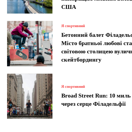
США
Я спортивний
Бетонний балет Філадельф
Місто братньої любові ст
світовою столицею вулич
скейтбордингу
Я спортивний
Broad Street Run: 10 миль 
через серце Філадельфії