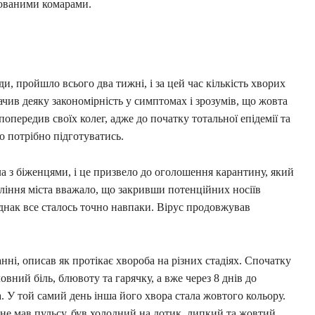
кованими комарами.
и, пройшло всього два тижні, і за цей час кількість хворих
чив деяку закономірність у симптомах і зрозумів, що жовта
попередив своїх колег, адже до початку тотальної епідемії та
о потрібно підготуватись.
а з біженцями, і це призвело до оголошення карантину, який
авління міста вважало, що закривши потенційних носіїв
однак все сталось точно навпаки. Вірус продовжував
нні, описав як протікає хвороба на різних стадіях. Спочатку
овний біль, блювоту та гарячку, а вже через 8 днів до
. У той самий день інша його хвора стала жовтого кольору.
 не мав пульсу, був холодний на дотик, липкий та жовтий,