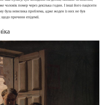
же чоловік помер через декілька годин. І інші його пацієнти
му була невелика проблема, адже жоден із них не був
 щодо причини епідемії.
ніка