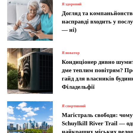
Я здоровий
Догляд та компаньйонств
насправді входить у послу
— ні)
Я новатор
Кондиціонер дивно шумит
дме теплим повітрям? Пр
гайд для власників будинк
Філадельфії
Я спортивний
Магістраль свободи: чому
Schuylkill River Trail — од
найкращих міських вело