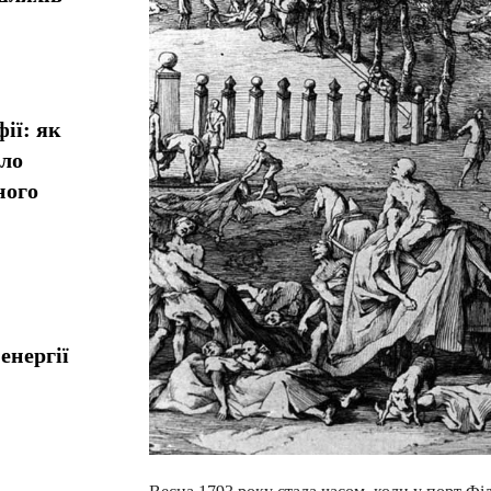
ії: як
ало
ного
енергії