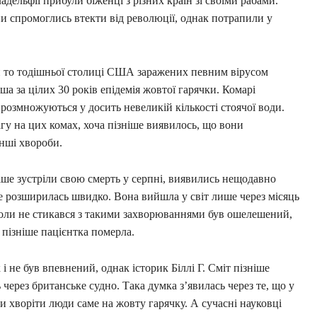
адельфії прибули біженці з різних країн зі своїми рабами.
они спромоглись втекти від революції, однак потрапили у
зли то тодішньої столиці США заражених певним вірусом
ша за цілих 30 років епідемія жовтої гарячки. Комарі
 розмножуються у досить невеликій кількості стоячої води.
агу на цих комах, хоча пізніше виявилось, що вони
інші хвороби.
ніше зустріли свою смерть у серпні, виявились нещодавно
не розширилась швидко. Вона вийшла у світ лише через місяць
іколи не стикався з такими захворюваннями був ошелешений,
 пізніше пацієнтка померла.
 не був впевнений, однак історик Біллі Г. Сміт пізніше
через британське судно. Така думка з’явилась через те, що у
и хворіти люди саме на жовту гарячку. А сучасні науковці