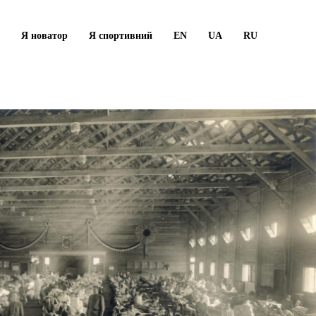
Я новатор
Я спортивний
EN
UA
RU