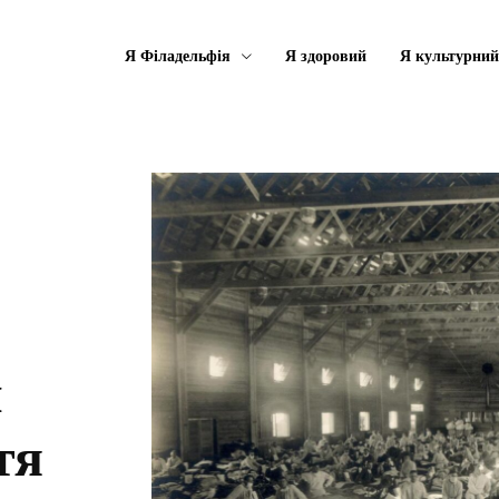
Я Філадельфія
Я здоровий
Я культурний
и
тя