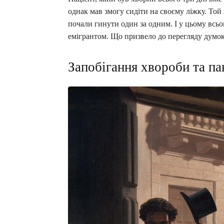
однак мав змогу сидіти на своєму ліжку. Той 
почали гинути один за одним. І у цьому всьо
емігрантом. Що призвело до перегляду думок
Запобігання хвороби та па