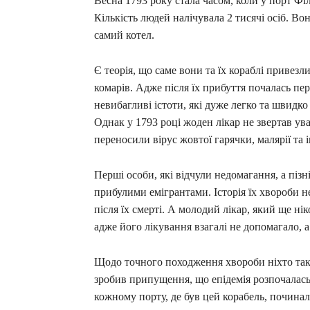
Весна 1793 року стала часом, коли у порт Філ
Кількість людей налічувала 2 тисячі осіб. В
самий котел.
Є теорія, що саме вони та їх кораблі приве
комарів. Адже після їх прибуття почалась пер
невибагливі істоти, які дуже легко та швидко
Однак у 1793 році жоден лікар не звертав ув
переносили вірус жовтої гарячки, малярії та 
Перші особи, які відчули недомагання, а піз
прибулими емігрантами. Історія їх хвороби 
після їх смерті. А молодий лікар, який ще н
адже його лікування взагалі не допомагало, а
Щодо точного походження хвороби ніхто так і
зробив припущення, що епідемія розпочалась 
кожному порту, де був цей корабель, починал