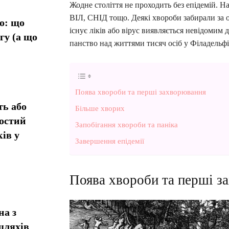
Жодне століття не проходить без епідемій. Н
ВІЛ, СНІД тощо. Деякі хвороби забирали за 
о: що
існує ліків або вірус виявляється невідомим д
гу (а що
панство над життями тисяч осіб у Філадельфії
Поява хвороби та перші захворювання
ь або
Більше хворих
остий
Запобігання хвороби та паніка
ів у
Завершення епідемії
Поява хвороби та перші з
на з
шляхів