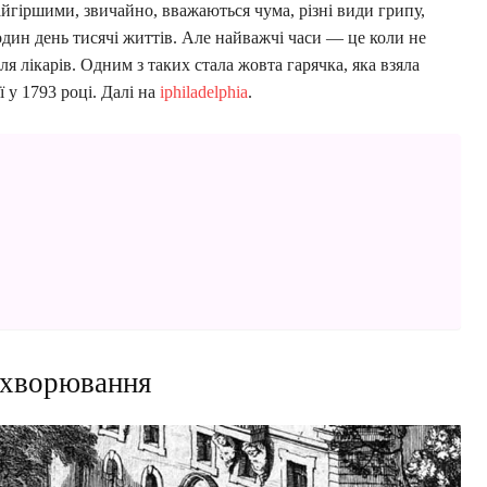
айгіршими, звичайно, вважаються чума, різні види грипу,
один день тисячі життів. Але найважчі часи — це коли не
ля лікарів. Одним з таких стала жовта гарячка, яка взяла
 у 1793 році. Далі на
iphiladelphia
.
ахворювання