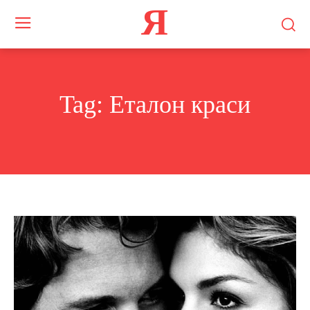
Я
Tag:
Еталон краси