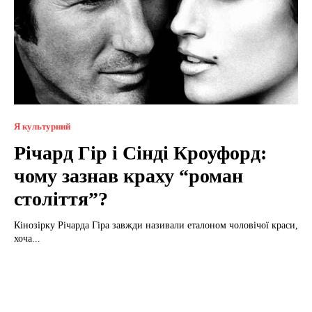
Я культурний
Річард Гір і Сінді Кроуфорд:
чому зазнав краху “роман
століття”?
Кінозірку Річарда Гіра завжди називали еталоном чоловічої краси,
хоча...