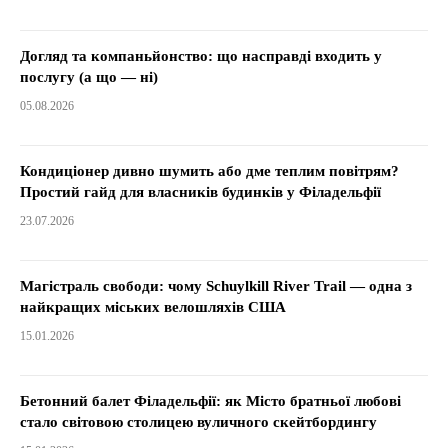
Догляд та компаньйонство: що насправді входить у
послугу (а що — ні)
05.08.2026
Кондиціонер дивно шумить або дме теплим повітрям?
Простий гайд для власників будинків у Філадельфії
23.07.2026
Магістраль свободи: чому Schuylkill River Trail — одна з
найкращих міських велошляхів США
15.01.2026
Бетонний балет Філадельфії: як Місто братньої любові
стало світовою столицею вуличного скейтбордингу