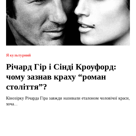
Я культурний
Річард Гір і Сінді Кроуфорд:
чому зазнав краху “роман
століття”?
Кінозірку Річарда Гіра завжди називали еталоном чоловічої краси,
хоча...