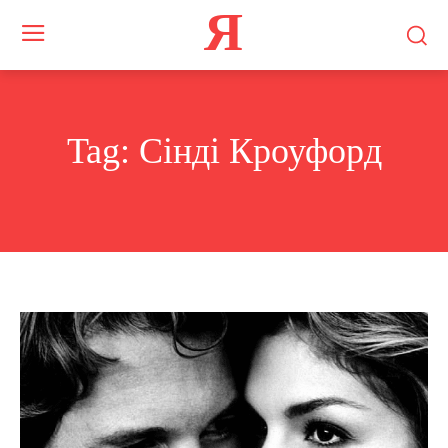
Я
Tag:
Сінді Кроуфорд