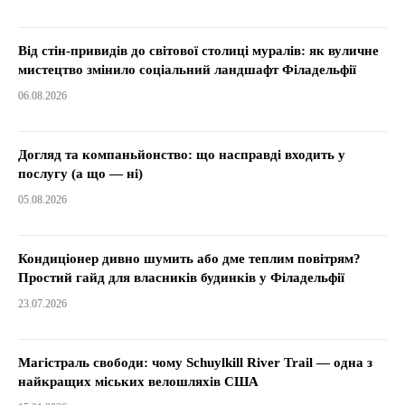
Від стін-привидів до світової столиці муралів: як вуличне
мистецтво змінило соціальний ландшафт Філадельфії
06.08.2026
Догляд та компаньйонство: що насправді входить у
послугу (а що — ні)
05.08.2026
Кондиціонер дивно шумить або дме теплим повітрям?
Простий гайд для власників будинків у Філадельфії
23.07.2026
Магістраль свободи: чому Schuylkill River Trail — одна з
найкращих міських велошляхів США