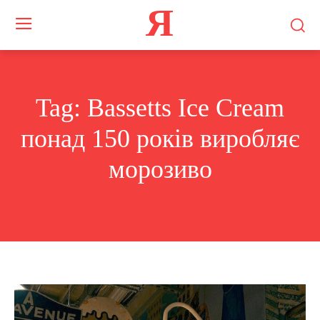
Я
Tag:
Bassetts Ice Cream
понад 150 років виробляє
морозиво