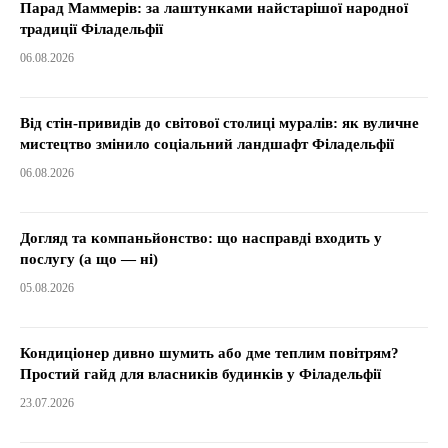
Парад Маммерів: за лаштунками найстарішої народної
традиції Філадельфії
06.08.2026
Від стін-привидів до світової столиці муралів: як вуличне
мистецтво змінило соціальний ландшафт Філадельфії
06.08.2026
Догляд та компаньйонство: що насправді входить у
послугу (а що — ні)
05.08.2026
Кондиціонер дивно шумить або дме теплим повітрям?
Простий гайд для власників будинків у Філадельфії
23.07.2026