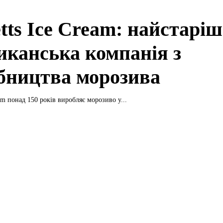
tts Ice Cream: найстарі
иканська компанія з
бництва морозива
eam понад 150 років виробляє морозиво у...