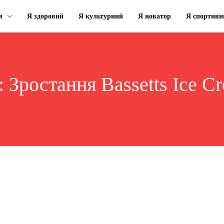
я
Я здоровий
Я культурний
Я новатор
Я спортивн
:
Зростання Bassetts Ice C