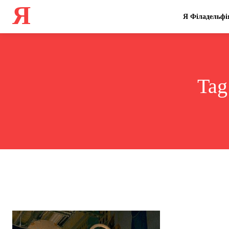
Я
Я Філадельфі
Tag