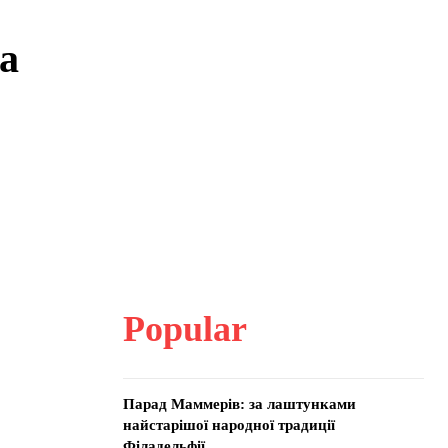
ша
Popular
Парад Маммерів: за лаштунками
найстарішої народної традиції
Філадельфії