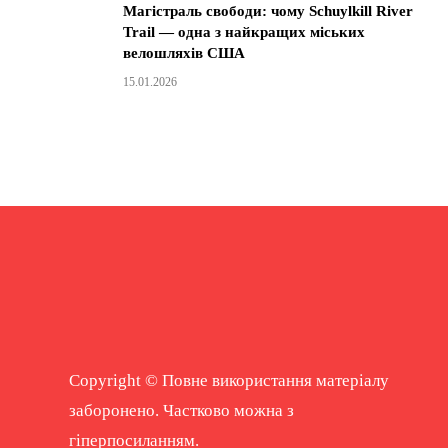
Магістраль свободи: чому Schuylkill River
Trail — одна з найкращих міських
велошляхів США
15.01.2026
Copyright © Повне використання матеріалу
заборонено. Частково можна з
гіперпосиланням.