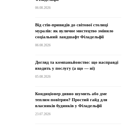
06.08.2026
Від стін-привидів до світової столиці
муралів: як вуличне мистецтво змінило
соціальний ландшафт Філадельфії
06.08.2026
Догляд та компаньйонство: що насправді
входить у послугу (а що — ні)
05.08.2026
Кондиціонер дивно шумить або дме
теплим повітрям? Простий гайд для
власників будинків у Філадельфії
23.07.2026