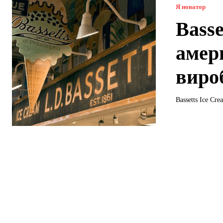
Я новатор
Basse
амер
виро
Bassetts Ice Cr