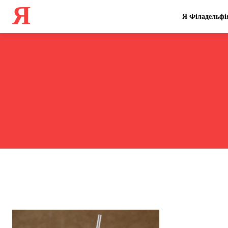
Я
Я Філадельфі