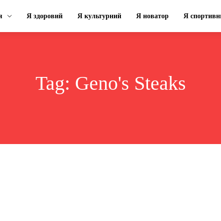
я
Я здоровий
Я культурний
Я новатор
Я спортивн
Tag:
Geno's Steaks