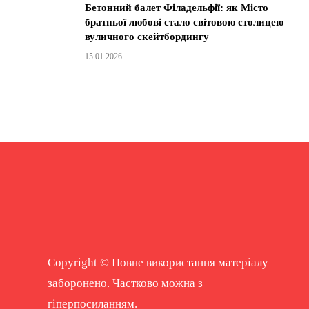
Бетонний балет Філадельфії: як Місто
братньої любові стало світовою столицею
вуличного скейтбордингу
15.01.2026
Copyright © Повне використання матеріалу
заборонено. Частково можна з
гіперпосиланням.