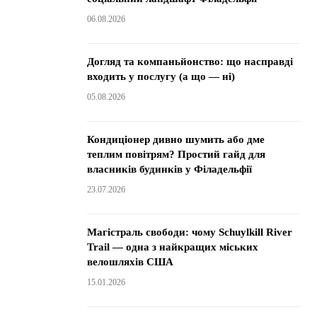
06.08.2026
Догляд та компаньйонство: що насправді
входить у послугу (а що — ні)
05.08.2026
Кондиціонер дивно шумить або дме
теплим повітрям? Простий гайд для
власників будинків у Філадельфії
23.07.2026
Магістраль свободи: чому Schuylkill River
Trail — одна з найкращих міських
велошляхів США
15.01.2026