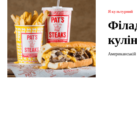
Я культурний
Філа
кулі
Американській 