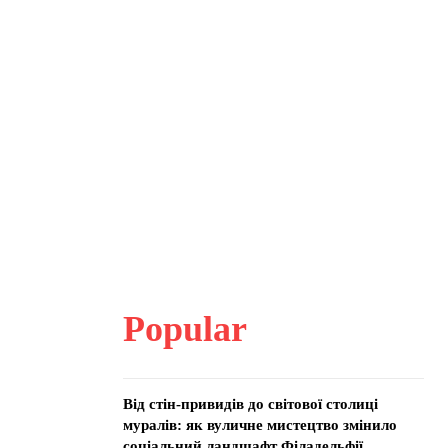
Popular
Від стін-привидів до світової столиці
муралів: як вуличне мистецтво змінило
соціальний ландшафт Філадельфії