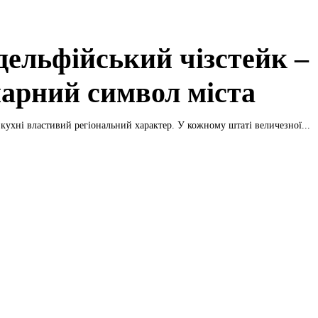
дельфійський чізстейк –
нарний символ міста
кухні властивий регіональний характер. У кожному штаті величезної...