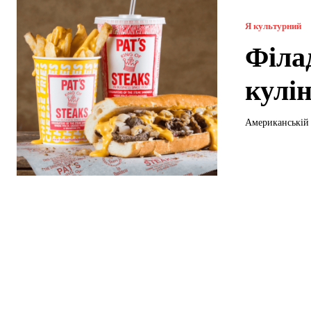
Я культурний
Філа
кулі
Американській 