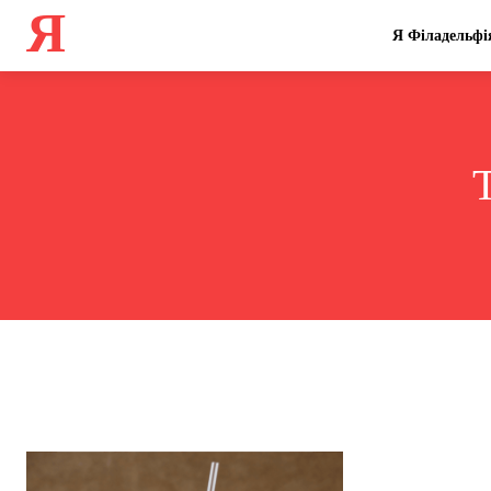
Я
Я Філадельфі