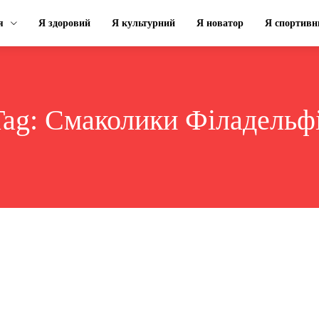
я
Я здоровий
Я культурний
Я новатор
Я спортивн
Tag:
Смаколики Філадельфі