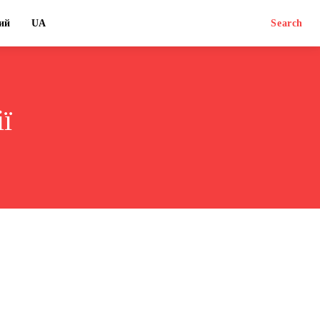
ий
UA
Search
ї