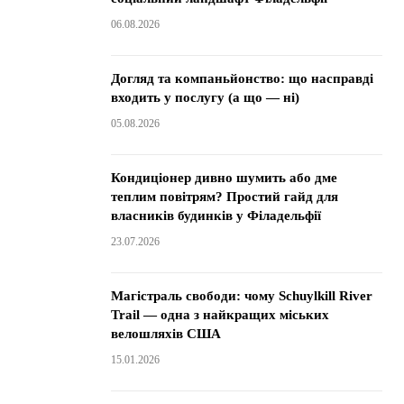
06.08.2026
Догляд та компаньйонство: що насправді
входить у послугу (а що — ні)
05.08.2026
Кондиціонер дивно шумить або дме
теплим повітрям? Простий гайд для
власників будинків у Філадельфії
23.07.2026
Магістраль свободи: чому Schuylkill River
Trail — одна з найкращих міських
велошляхів США
15.01.2026