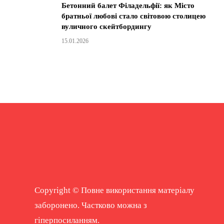
Бетонний балет Філадельфії: як Місто
братньої любові стало світовою столицею
вуличного скейтбордингу
15.01.2026
Copyright © Повне використання матеріалу
заборонено. Частково можна з
гіперпосиланням.