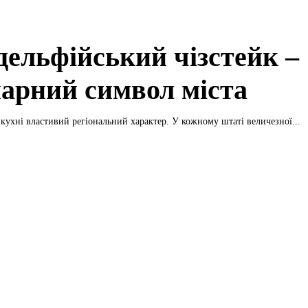
дельфійський чізстейк –
нарний символ міста
кухні властивий регіональний характер. У кожному штаті величезної...