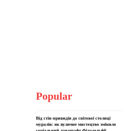
Popular
Від стін-привидів до світової столиці
муралів: як вуличне мистецтво змінило
соціальний ландшафт Філадельфії