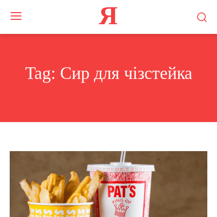
Я
Tag:
Сир для чізстейка