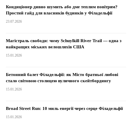
Кондиціонер дивно шумить або дме теплим повітрям?
Простий гайд для власників будинків у Філадельфії
23.07.2026
Магістраль свободи: чому Schuylkill River Trail — одна з
найкращих міських велошляхів США
15.01.2026
Бетонний балет Філадельфії: як Місто братньої любові
стало світовою столицею вуличного скейтбордингу
15.01.2026
Broad Street Run: 10 миль енергії через серце Філадельфії
15.01.2026