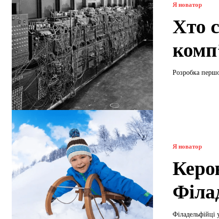
Я новатор
Хто 
комп
Розробка першо
Я новатор
Керов
Філа
Філадельфійці 