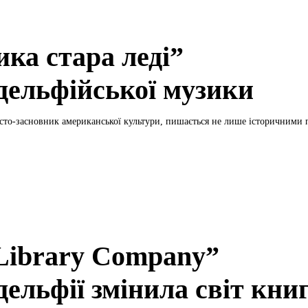
ика стара леді”
дельфійської музики
істо-засновник американської культури, пишається не лише історичними п
Library Company”
ельфії змінила світ кни