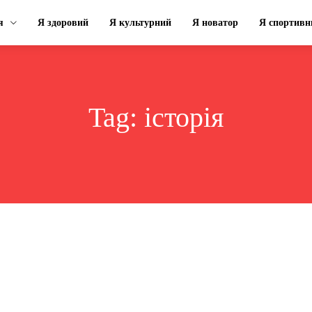
я
Я здоровий
Я культурний
Я новатор
Я спортивн
Tag:
історія