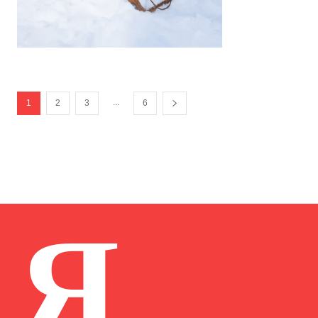
...
1
2
3
6
Я