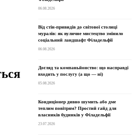
06.08.2026
Від стін-привидів до світової столиці
муралів: як вуличне мистецтво змінило
соціальний ландшафт Філадельфії
06.08.2026
Догляд та компаньйонство: що насправді
ться
входить у послугу (а що — ні)
05.08.2026
Кондиціонер дивно шумить або дме
теплим повітрям? Простий гайд для
власників будинків у Філадельфії
23.07.2026