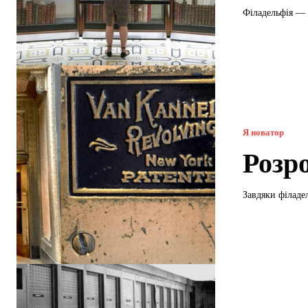
Філадельфія — м
Я новатор
Розр
Завдяки філаде