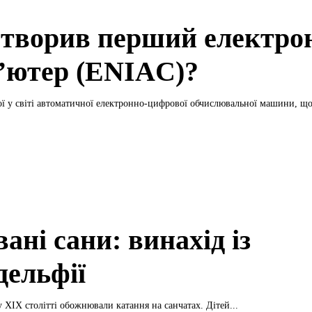
створив перший електро
’ютер (ENIAC)?
ї у світі автоматичної електронно-цифрової обчислювальної машини, що
ані сани: винахід із
дельфії
у XIX столітті обожнювали катання на санчатах. Дітей...