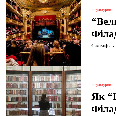
Я культурний
“Вел
Філа
Філадельфія, м
Я культурний
Як “
Філад