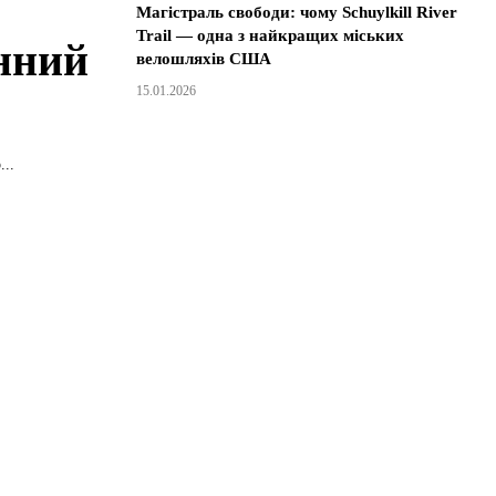
Магістраль свободи: чому Schuylkill River
Trail — одна з найкращих міських
нний
велошляхів США
15.01.2026
...