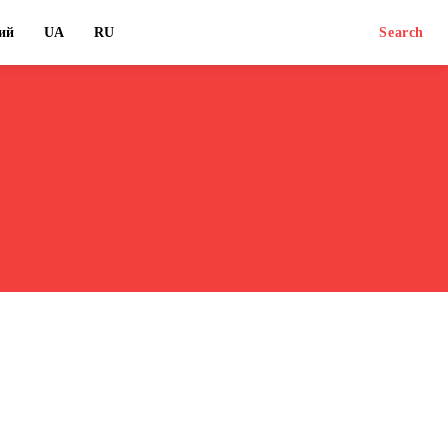
ий
UA
RU
Search