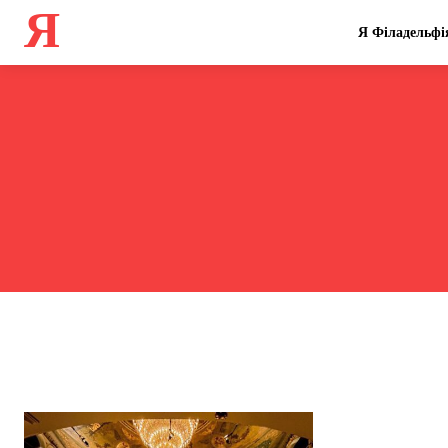
Я
Я Філадельфі