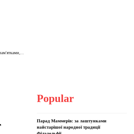
ам'ятками,...
Popular
Парад Маммерів: за лаштунками
г
найстарішої народної традиції
Філадельфії