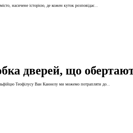
істо, насичене історією, де кожен куток розповідає...
обка дверей, що обертаю
льфійцю Теофілусу Ван Каннелу ми можемо потрапляти до...